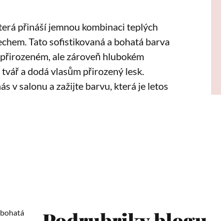
erá přináší jemnou kombinaci teplých
hem. Tato sofistikovaná a bohatá barva
po přirozeném, ale zároveň hlubokém
tvář a dodá vlasům přirozený lesk.
v salonu a zažijte barvu, která je letos
Podrubriky blogu
 bohatá