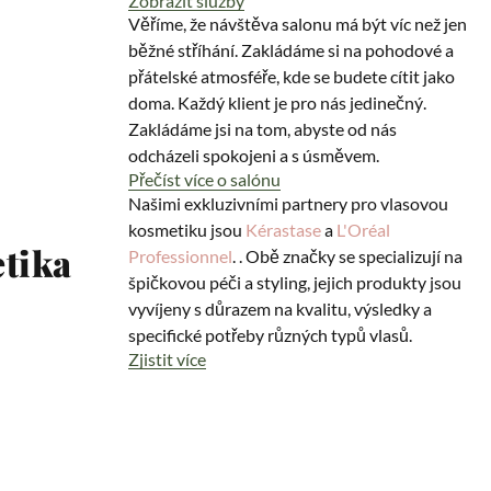
Zobrazit služby
Věříme, že návštěva salonu má být víc než jen
běžné stříhání. Zakládáme si na pohodové a
přátelské atmosféře, kde se budete cítit jako
doma. Každý klient je pro nás jedinečný.
Zakládáme jsi na tom, abyste od nás
odcházeli spokojeni a s úsměvem.
Přečíst více o salónu
Našimi exkluzivními partnery pro vlasovou
kosmetiku jsou
Kérastase
a
L'Oréal
etika
Professionnel
. . Obě značky se specializují na
špičkovou péči a styling, jejich produkty jsou
vyvíjeny s důrazem na kvalitu, výsledky a
specifické potřeby různých typů vlasů.
Zjistit více