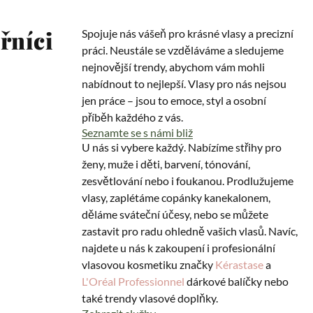
řníci
Spojuje nás vášeň pro krásné vlasy a precizní
práci. Neustále se vzděláváme a sledujeme
nejnovější trendy, abychom vám mohli
nabídnout to nejlepší. Vlasy pro nás nejsou
jen práce – jsou to emoce, styl a osobní
příběh každého z vás.
Seznamte se s námi bliž
U nás si vybere každý. Nabízíme střihy pro
ženy, muže i děti, barvení, tónování,
zesvětlování nebo i foukanou. Prodlužujeme
vlasy, zaplétáme copánky kanekalonem,
děláme sváteční účesy, nebo se můžete
zastavit pro radu ohledně vašich vlasů. Navíc,
najdete u nás k zakoupení i profesionální
vlasovou kosmetiku značky
Kérastase
a
L'Oréal Professionnel
dárkové balíčky nebo
také trendy vlasové doplňky.