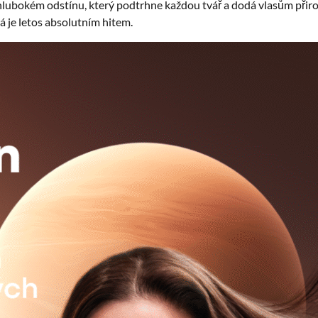
ň hlubokém odstínu, který podtrhne každou tvář a dodá vlasům přiro
á je letos absolutním hitem.