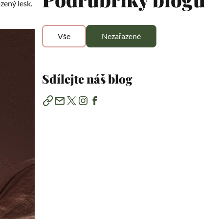
zený lesk.
Vše
Nezařazené
Sdílejte náš blog