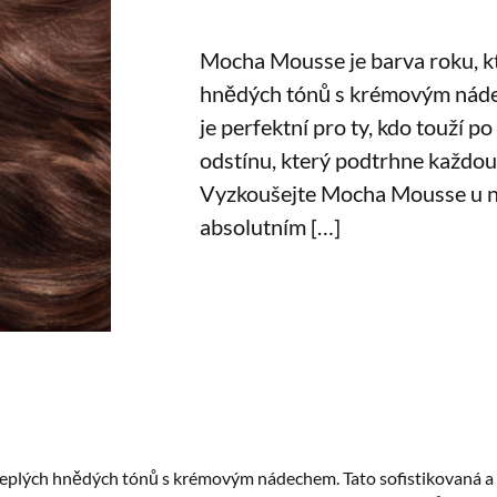
Mocha Mousse je barva roku, kt
hnědých tónů s krémovým nádec
je perfektní pro ty, kdo touží 
odstínu, který podtrhne každou 
Vyzkoušejte Mocha Mousse u nás 
absolutním […]
teplých hnědých tónů s krémovým nádechem. Tato sofistikovaná a