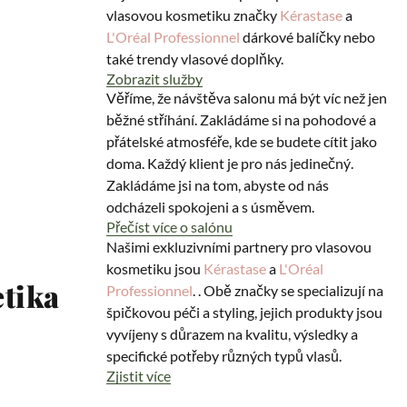
vlasovou kosmetiku značky
Kérastase
a
L'Oréal Professionnel
dárkové balíčky nebo
také trendy vlasové doplňky.
Zobrazit služby
Věříme, že návštěva salonu má být víc než jen
běžné stříhání. Zakládáme si na pohodové a
přátelské atmosféře, kde se budete cítit jako
doma. Každý klient je pro nás jedinečný.
Zakládáme jsi na tom, abyste od nás
odcházeli spokojeni a s úsměvem.
Přečíst více o salónu
Našimi exkluzivními partnery pro vlasovou
kosmetiku jsou
Kérastase
a
L'Oréal
etika
Professionnel
. . Obě značky se specializují na
špičkovou péči a styling, jejich produkty jsou
vyvíjeny s důrazem na kvalitu, výsledky a
specifické potřeby různých typů vlasů.
Zjistit více