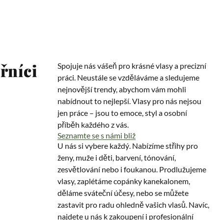
řníci
Spojuje nás vášeň pro krásné vlasy a precizní
práci. Neustále se vzděláváme a sledujeme
nejnovější trendy, abychom vám mohli
nabídnout to nejlepší. Vlasy pro nás nejsou
jen práce – jsou to emoce, styl a osobní
příběh každého z vás.
Seznamte se s námi bliž
U nás si vybere každý. Nabízíme střihy pro
ženy, muže i děti, barvení, tónování,
zesvětlování nebo i foukanou. Prodlužujeme
vlasy, zaplétáme copánky kanekalonem,
děláme sváteční účesy, nebo se můžete
zastavit pro radu ohledně vašich vlasů. Navíc,
najdete u nás k zakoupení i profesionální