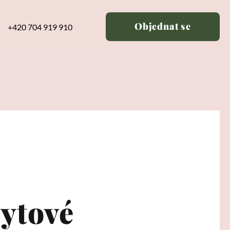
Objednat se
+420 704 919 910
ytové