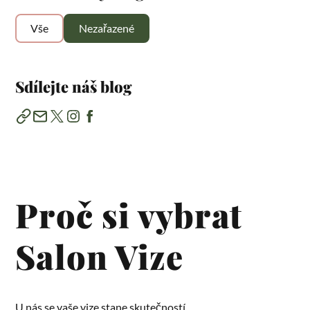
Vše
Nezařazené
Sdílejte náš blog
Proč si vybrat
Salon Vize
U nás se vaše vize stane skutečností.